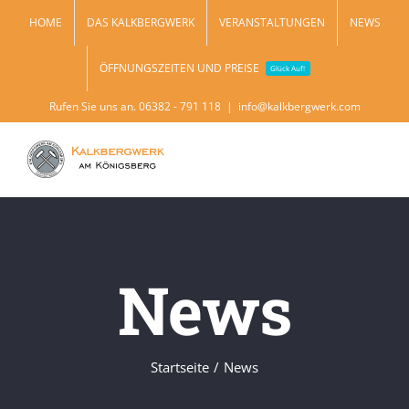
Zum
HOME
DAS KALKBERGWERK
VERANSTALTUNGEN
NEWS
Inhalt
ÖFFNUNGSZEITEN UND PREISE
springen
Glück Auf!
Rufen Sie uns an. 06382 - 791 118
|
info@kalkbergwerk.com
News
Startseite
News