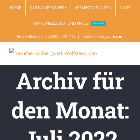
Zum
HOME
DAS KALKBERGWERK
VERANSTALTUNGEN
NEWS
Inhalt
ÖFFNUNGSZEITEN UND PREISE
springen
Glück Auf!
Rufen Sie uns an. 06382 - 791 118
|
info@kalkbergwerk.com
Archiv für
den Monat:
Juli 2022