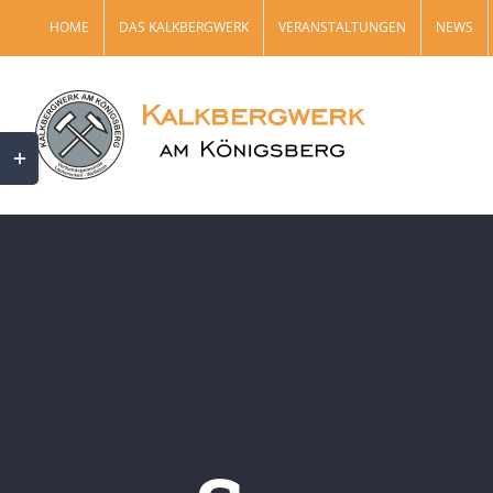
Zum
HOME
DAS KALKBERGWERK
VERANSTALTUNGEN
NEWS
Inhalt
springen
Toggle
Sliding
Bar
Area