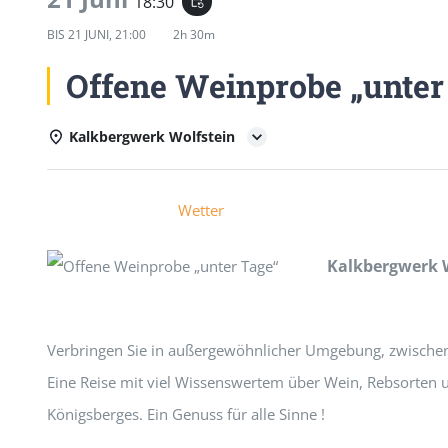
18:30
event_repeat
BIS
21 JUNI, 21:00
2h 30m
Offene Weinprobe „unter
Kalkbergwerk Wolfstein
Einzelheiten
Wetter
Kalkbergwerk 
Verbringen Sie in außergewöhnlicher Umgebung, zwischen b
Eine Reise mit viel Wissenswertem über Wein, Rebsorten un
Ein Genuss für alle Sinne !
Dauer der Weinprobe: 2,5 – 3 Stunden.