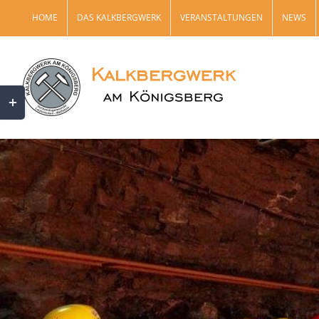
Zum
HOME
DAS KALKBERGWERK
VERANSTALTUNGEN
NEWS
Inhalt
springen
Toggle
Sliding
Bar
Area