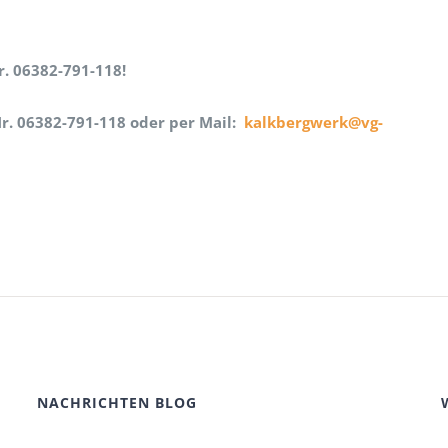
82-791-118!
6382-791-118 oder per Mail:
kalkbergwerk@vg-lw.de
NACHRICHTEN BLOG
Sommerabenteuer unter Tage
Kalkbergwerk – geöffnet an Sonn- und Feiertagen!