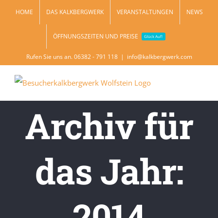
Zum
HOME
DAS KALKBERGWERK
VERANSTALTUNGEN
NEWS
Inhalt
ÖFFNUNGSZEITEN UND PREISE
springen
Glück Auf!
Rufen Sie uns an. 06382 - 791 118
|
info@kalkbergwerk.com
Archiv für
das Jahr:
2014