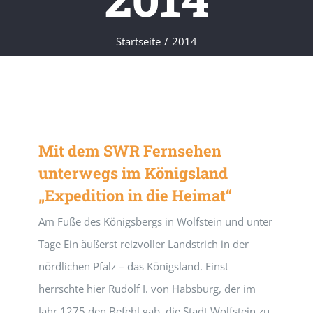
Startseite
2014
Mit dem SWR Fernsehen
unterwegs im Königsland
„Expedition in die Heimat“
Am Fuße des Königsbergs in Wolfstein und unter
Tage Ein äußerst reizvoller Landstrich in der
nördlichen Pfalz – das Königsland. Einst
herrschte hier Rudolf I. von Habsburg, der im
Jahr 1275 den Befehl gab, die Stadt Wolfstein zu