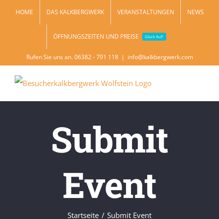
Zum
HOME
DAS KALKBERGWERK
VERANSTALTUNGEN
NEWS
Inhalt
ÖFFNUNGSZEITEN UND PREISE
springen
Glück Auf!
Rufen Sie uns an. 06382 - 791 118
|
info@kalkbergwerk.com
Submit
Event
Startseite
Submit Event