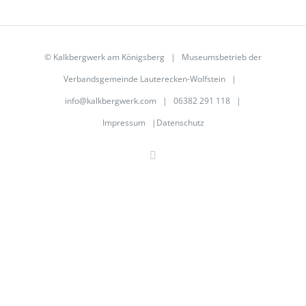
©
Kalkbergwerk am Königsberg
| Museumsbetrieb der
Verbandsgemeinde Lauterecken-Wolfstein
|
info@kalkbergwerk.com
| 06382 291 118 |
Impressum
|
Datenschutz
Facebook