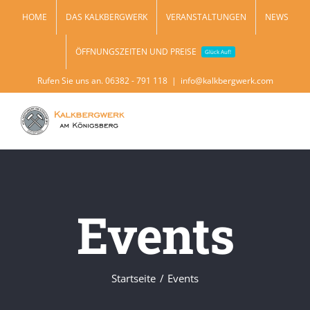
Zum
HOME
DAS KALKBERGWERK
VERANSTALTUNGEN
NEWS
Inhalt
ÖFFNUNGSZEITEN UND PREISE
springen
Glück Auf!
Rufen Sie uns an. 06382 - 791 118
|
info@kalkbergwerk.com
Events
Startseite
Events