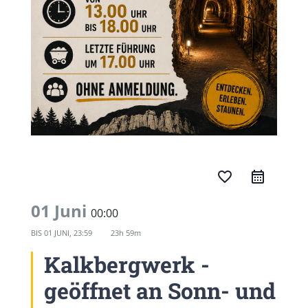
favorite_border
01 Juni
00:00
BIS
01 JUNI, 23:59
23h 59m
Kalkbergwerk -
geöffnet an Sonn- und