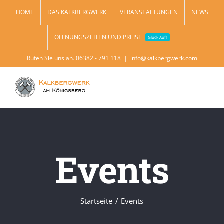
Zum
HOME
DAS KALKBERGWERK
VERANSTALTUNGEN
NEWS
Inhalt
ÖFFNUNGSZEITEN UND PREISE
springen
Glück Auf!
Rufen Sie uns an. 06382 - 791 118
|
info@kalkbergwerk.com
Events
Startseite
Events