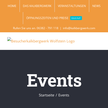
Zum
HOME
DAS KALKBERGWERK
VERANSTALTUNGEN
NEWS
Inhalt
ÖFFNUNGSZEITEN UND PREISE
springen
Glück Auf!
Rufen Sie uns an. 06382 - 791 118
|
info@kalkbergwerk.com
Events
Startseite
Events