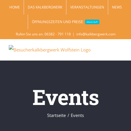
Zum
HOME
DAS KALKBERGWERK
VERANSTALTUNGEN
NEWS
Inhalt
ÖFFNUNGSZEITEN UND PREISE
springen
Glück Auf!
Rufen Sie uns an. 06382 - 791 118
|
info@kalkbergwerk.com
Events
Startseite
Events