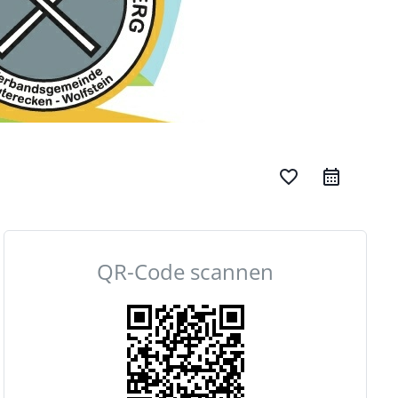
favorite_border
QR-Code scannen