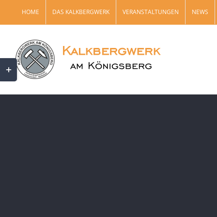
Zum
HOME
DAS KALKBERGWERK
VERANSTALTUNGEN
NEWS
Inhalt
springen
Toggle
Sliding
Bar
Area