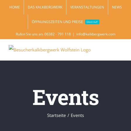
Zum
HOME
DAS KALKBERGWERK
VERANSTALTUNGEN
NEWS
Inhalt
ÖFFNUNGSZEITEN UND PREISE
springen
Glück Auf!
Rufen Sie uns an. 06382 - 791 118
|
info@kalkbergwerk.com
Events
Startseite
Events