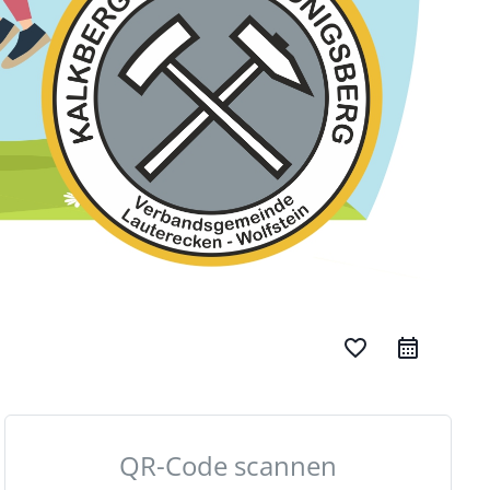
favorite_border
QR-Code scannen