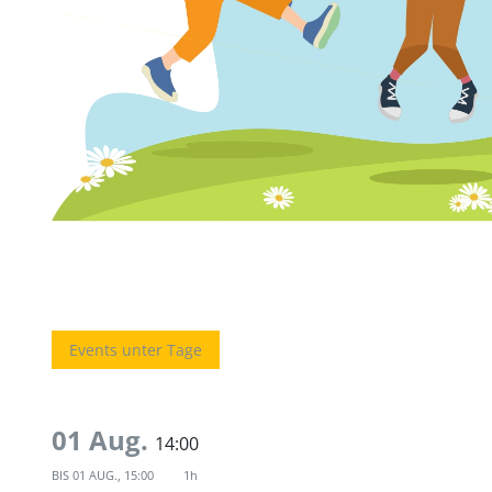
Events unter Tage
01 Aug.
14:00
BIS
01 AUG., 15:00
1h