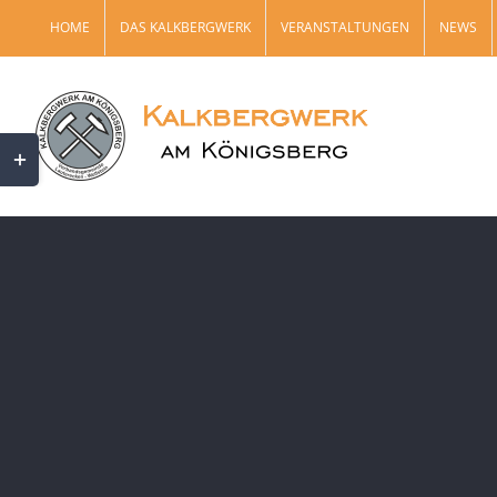
Zum
HOME
DAS KALKBERGWERK
VERANSTALTUNGEN
NEWS
Inhalt
springen
Toggle
Sliding
Bar
Area