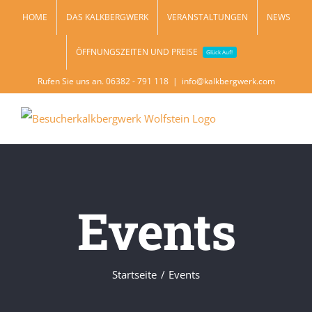
Zum
HOME
DAS KALKBERGWERK
VERANSTALTUNGEN
NEWS
Inhalt
ÖFFNUNGSZEITEN UND PREISE
springen
Glück Auf!
Rufen Sie uns an. 06382 - 791 118
|
info@kalkbergwerk.com
Events
Startseite
Events