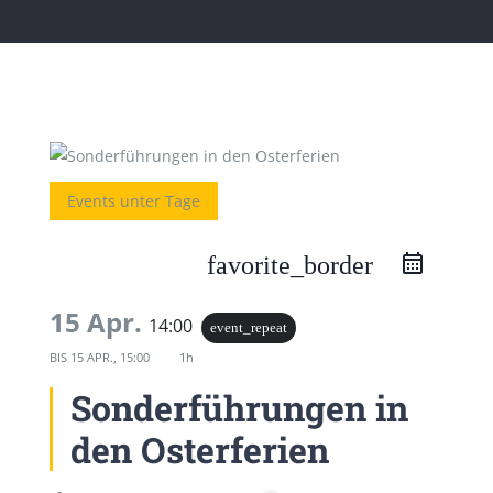
Events unter Tage
favorite_border
15 Apr.
14:00
event_repeat
BIS
15 APR., 15:00
1h
Sonderführungen in
den Osterferien